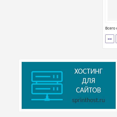
Всего 
««