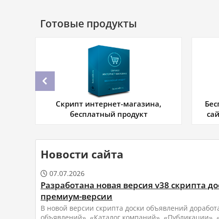
Готовые продукты
.
Скрипт интернет-магазина,
Бес
бесплатный продукт
са
Новости сайта
07.07.2026

Разработана новая версия v38 скрипта д
премиум-версии
В новой версии скрипта доски объявлений доработ
объявлений», «Каталог компаний», «Публикации», «