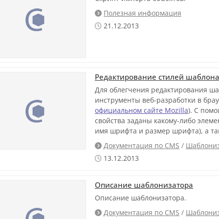
Полезная информация

21.12.2013

Редактирование стилей шаблона 
Для облегчения редактирования ша
инструменты веб-разработки в брауз
официальном сайте Mozilla
). С пом
свойства заданы какому-либо элемен
имя шрифта и размер шрифта), а та
Документация по CMS
/
Шаблониз

13.12.2013

Описание шаблонизатора
Описание шаблонизатора.
Документация по CMS
/
Шаблониз
