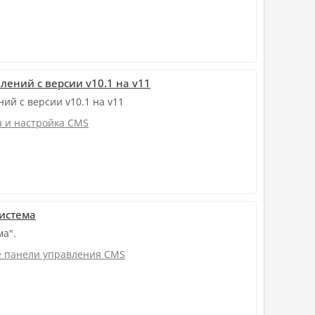
лений с версии v10.1 на v11
ий с версии v10.1 на v11
а и настройка CMS
система
а".
 панели управления CMS