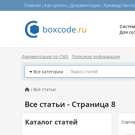
Главная
Как купить
Документация
Руководство п
boxcode
.ru
Систем
Для со
Документация по CMS
Полезная информация
Все категории

/ Все статьи

Все статьи - Страница 8
Каталог статей
Сорти