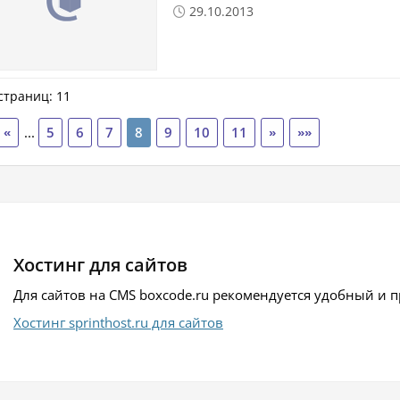
29.10.2013

страниц: 11
«
...
5
6
7
8
9
10
11
»
»»
Хостинг для сайтов
Для сайтов на CMS boxcode.ru рекомендуется удобный и 
Хостинг sprinthost.ru для сайтов