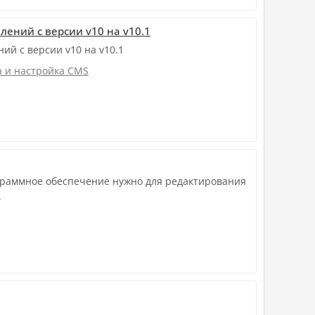
лений с версии v10 на v10.1
ий с версии v10 на v10.1
а и настройка CMS
ограммное обеспечение нужно для редактирования
.