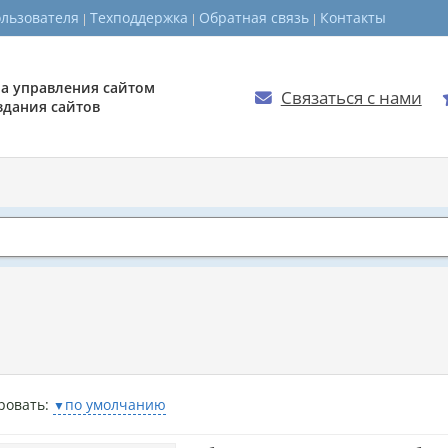
ользователя
Техподдержка
Обратная связь
Контакты
а управления сайтом
Связаться с нами

здания сайтов
ровать:
по умолчанию