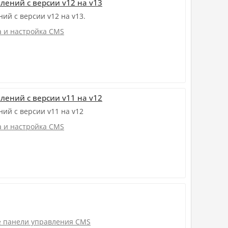
лений с версии v12 на v13
ий с версии v12 на v13.
а и настройка CMS
лений с версии v11 на v12
ий с версии v11 на v12
а и настройка CMS
 панели управления CMS