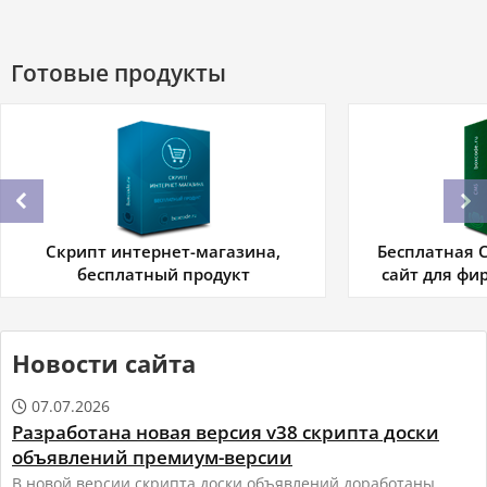
Готовые продукты
Бесплатная CMS, CMS для сайта,
Шаблон techn
сайт для фирмы или компании
м
Новости сайта
07.07.2026

Разработана новая версия v38 скрипта доски
объявлений премиум-версии
В новой версии скрипта доски объявлений доработаны