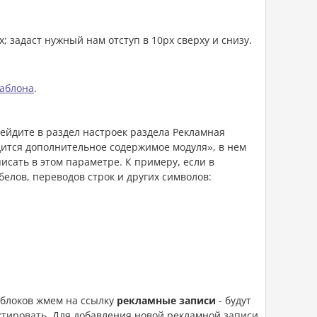
x; задаст нужный нам отступ в 10px сверху и снизу.
аблона
.
рейдите в раздел настроек раздела Рекламная
дится дополнительное содержимое модуля», в нем
исать в этом параметре. К примеру, если в
белов, переводов строк и других символов:
:
 блоков жмем на ссылку
рекламные записи
- будут
тировать. Для добавления новой рекламной записи