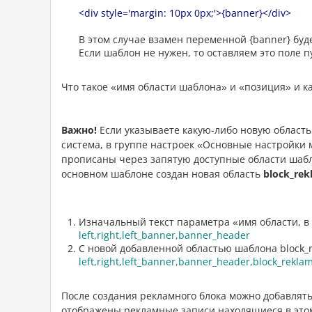
<div style='margin: 10px 0px;'>{banner}</div>
В этом случае взамен переменной {banner} будет
Если шаблон не нужен, то оставляем это поле п
Что такое «имя области шаблона» и «позиция» и к
Важно!
Если указываете какую-либо новую область 
система, в группе настроек «Основные настройки 
прописаны через запятую доступные области шабло
основном шаблоне создан новая область
block_rek
Изначальный текст параметра «имя области, в
left,right,left_banner,banner_header
С новой добавленной областью шаблона block_r
left,right,left_banner,banner_header,block_rekla
После создания рекламного блока можно добавлять
отображены рекламные записи находящиеся в этом