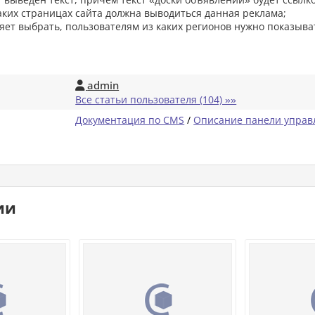
аких страницах сайта должна выводиться данная реклама;
яет выбрать, пользователям из каких регионов нужно показыва
admin

Все статьи пользователя (104) »»
Документация по CMS
/
Описание панели управ
ии