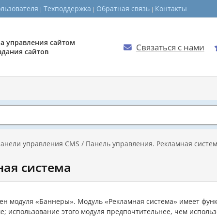
ользователя
Техподдержка
Обратная связь
Контакты
а управления сайтом
Связаться с нами

здания сайтов
анели управления CMS
/ Панель управления. Рекламная систе
ная система
ен модуля «Баннеры». Модуль «Рекламная система» имеет фун
ше; использование этого модуля предпочтительнее, чем испол