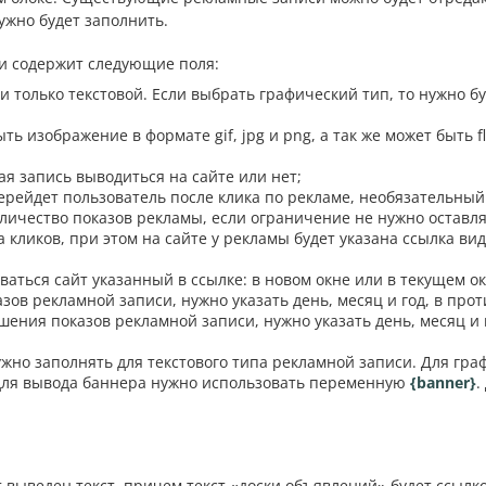
ужно будет заполнить.
и содержит следующие поля:
 только текстовой. Если выбрать графический тип, то нужно бу
ть изображение в формате gif, jpg и png, а так же может быть f
ая запись выводиться на сайте или нет;
перейдет пользователь после клика по рекламе, необязательный 
личество показов рекламы, если ограничение не нужно оставл
 кликов, при этом на сайте у рекламы будет указана ссылка вид
ваться сайт указанный в ссылке: в новом окне или в текущем ок
азов рекламной записи, нужно указать день, месяц и год, в пр
ршения показов рекламной записи, нужно указать день, месяц и 
ужно заполнять для текстового типа рекламной записи. Для гра
 для вывода баннера нужно использовать переменную
{banner}
.
 выведен текст, причем текст «доски объявлений» будет ссылко