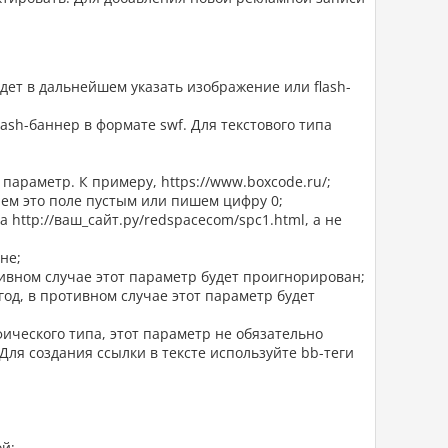
дет в дальнейшем указать изображение или flash-
lash-баннер в формате swf. Для текстового типа
параметр. К примеру, https://www.boxcode.ru/;
яем это поле пустым или пишем цифру 0;
а http://ваш_сайт.ру/redspacecom/spc1.html, а не
не;
отивном случае этот параметр будет проигнорирован;
год, в противном случае этот параметр будет
фического типа, этот параметр не обязательно
 Для создания ссылки в тексте используйте bb-теги
й;