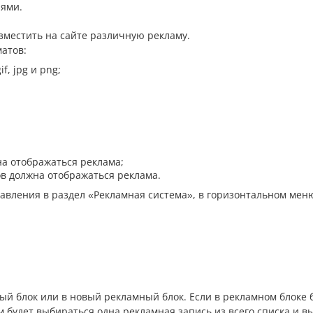
иями.
местить на сайте различную рекламу.
атов:
, jpg и png;
на отображаться реклама;
ов должна отображаться реклама.
авления в раздел «Рекламная система», в горизонтальном мен
 блок или в новый рекламный блок. Если в рекламном блоке бу
 будет выбираться одна рекламная запись из всего списка и в