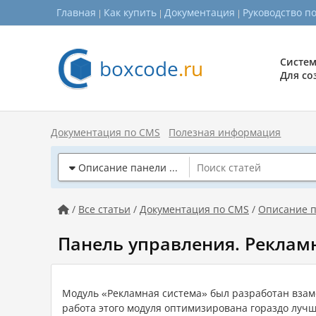
Главная
Как купить
Документация
Руководство п
boxcode
.ru
Систем
Для со
Документация по CMS
Полезная информация
Описание панели управления CMS

/
Все статьи
/
Документация по CMS
/
Описание п

Панель управления. Реклам
Модуль «Рекламная система» был разработан взам
работа этого модуля оптимизирована гораздо луч