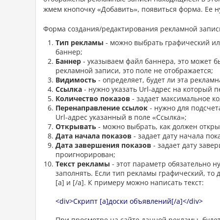
жмем кнопочку «Добавить», появиться форма. Ее н
Форма создания/редактирования рекламной запис
Тип рекламы
- можно выбрать графический или
баннер;
Баннер
- указываем файл баннера, это может бы
рекламной записи, это поле не отображается;
Видимость
- определяет, будет ли эта рекламн
Ссылка
- нужно указать Url-адрес на который 
Количество показов
- задает максимальное ко
Перенаправление ссылок
- нужно для подсчета
Url-адрес указанный в поле «Ссылка»;
Открывать
- можно выбрать, как должен откры
Дата начала показов
- задает дату начала пок
Дата завершения показов
- задает дату заве
проигнорирован;
Текст рекламы
- этот параметр обязательно н
заполнять. Если тип рекламы графический, то
[a] и [/a]. К примеру можно написать текст:
<div>Скрипт [a]доски объявлений[/a]</div>
При просмотре на сайте данной рекламы, будет