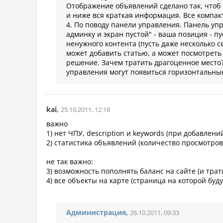
Отображение объявлений сделано так, чтоб 
и ниже вся краткая информация. Все компакт
4. По поводу панели управления. Панель уп
админку и экран пустой" - ваша позиция - пу
ненужного контента (пусть даже несколько 
может добавить статью, а может посмотреть
решение. Зачем тратить драгоценное место?
управления могут появиться горизонтальные
kai
,
25.10.2011, 12:18
важно
1) нет ЧПУ, description и keywords (при добавлен
2) статистика объявлений (количество просмотров
не так важно:
3) возможность пополнять баланс на сайте (и трат
4) все объекты на карте (страница на которой бу
Администрация
,
26.10.2011, 09:33