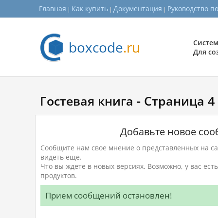
Главная
Как купить
Документация
Руководство п
boxcode
.ru
Систем
Для со
Гостевая книга - Страница 4
Добавьте новое со
Сообщите нам свое мнение о представленных на сай
видеть еще.
Что вы ждете в новых версиях. Возможно, у вас ес
продуктов.
Прием сообщений остановлен!