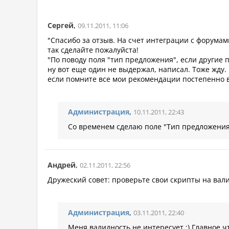
Сергей
,
09.11.2011, 11:06
"Спасибо за отзыв. На счет интеграции с форумами
так сделайте пожалуйста!
"По поводу поля "тип предложения", если другие 
ну вот еще один не выдержал, написал. Тоже жду.
если помните все мои рекомендации постепенно в
Администрация
,
10.11.2011, 22:43
Со временем сделаю поле "Тип предложения".
Андрей
,
02.11.2011, 22:56
Дружеский совет: проверьте свои скрипты на валид
Администрация
,
03.11.2011, 22:40
Меня валидность не интересует :) Главное ч