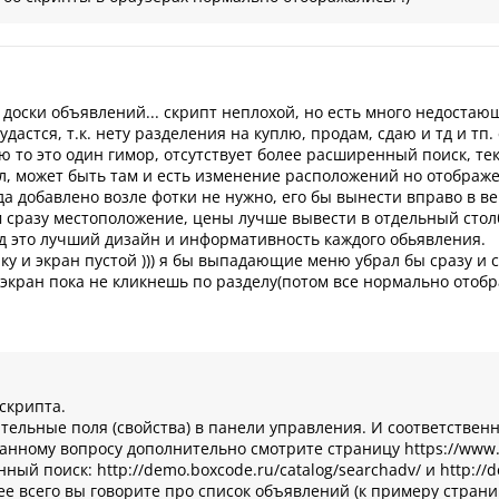
 доски объявлений... скрипт неплохой, но есть много недостаю
дастся, т.к. нету разделения на куплю, продам, сдаю и тд и тп.
ю то это один гимор, отсутствует более расширенный поиск, тек
л, может быть там и есть изменение расположений но отображ
а добавлено возле фотки не нужно, его бы вынести вправо в ве
м сразу местоположение, цены лучше вывести в отдельный столб
яд это лучший дизайн и информативность каждого обьявления.
у и экран пустой ))) я бы выпадающие меню убрал бы сразу и с
й экран пока не кликнешь по разделу(потом все нормально отоб
скрипта.
тельные поля (свойства) в панели управления. И соответственн
данному вопросу дополнительно смотрите страницу https://www.
ый поиск: http://demo.boxcode.ru/catalog/searchadv/ и http://de
е всего вы говорите про список объявлений (к примеру страница 