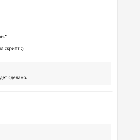
н."
 скрипт ;)
дет сделано.