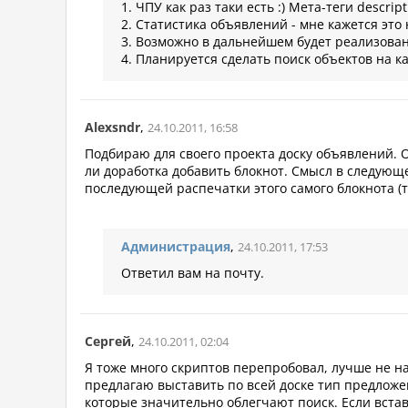
1. ЧПУ как раз таки есть :) Мета-теги descr
2. Статистика объявлений - мне кажется это
3. Возможно в дальнейшем будет реализован
4. Планируется сделать поиск объектов на ка
Alexsndr
,
24.10.2011, 16:58
Подбираю для своего проекта доску объявлений. О
ли доработка добавить блокнот. Смысл в следующ
последующей распечатки этого самого блокнота (т
Администрация
,
24.10.2011, 17:53
Ответил вам на почту.
Сергей
,
24.10.2011, 02:04
Я тоже много скриптов перепробовал, лучше не н
предлагаю выставить по всей доске тип предложен
которые значительно облегчают поиск. Если встав