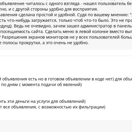
объявление читалось с одного взгляда - нашел пользователь б
но, и с другой стороны удобно для восприятия.
равления сделана простой и удобной. Судя по вашему мнению: 
сть что-нибудь загружается, только чтоб что-то было. Это не п
седунд). Ведь не очевидно, зачем зашел администратор в пане
 посещаемость сайта. Сделать меню в левой колонке вместо в
 Разрешения экранов мониторов не у всех пользователей больш
 полосы прокрутки, а это очень не удобно.
ий объявления есть но в готовом объявлении в коде нет) для об
 по дням с момента подачи об явлений)
ить эти деньги на услуги для объявлений)
дут все объявления, с возможностью их фильтрации)