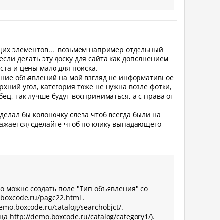
щих элементов.... возьмем например отдельный
 если делать эту доску для сайта как дополнением
ста и цены мало для поиска.
ение объявлений на мой взгляд не информативное
рхний угол, категория тоже не нужна возле фотки,
ец, так лучше будут восприниматься, а с права от
делал бы колоночку слева чтоб всегда были на
ражается) сделайте чтоб по клику выпадающего
о можно создать поле "Тип объявления" со
boxcode.ru/page22.html .
mo.boxcode.ru/catalog/searchobjct/.
http://demo.boxcode.ru/catalog/category1/).