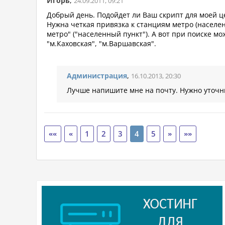
Игорь
,
24.09.2011, 09:21
Добрый день. Подойдет ли Ваш скрипт для моей це
Нужна четкая привязка к станциям метро (населе
метро" ("населенный пункт"). А вот при поиске м
"м.Каховская", "м.Варшавская".
Администрация
,
16.10.2013, 20:30
Лучше напишите мне на почту. Нужно уточн
««
«
1
2
3
4
5
»
»»