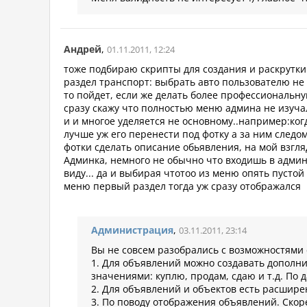
Андрей
,
01.11.2011, 12:24
тоже подбираю скрипты для создания и раскрутки
раздел транспорт: выбрать авто пользователю не у
то пойдет, если же делать более профессиональну
сразу скажу что полностью меню админа не изуча
и и многое уделяется не основному..например:когд
лучше уж его перенести под фотку а за ним следо
фотки сделать описание обьявления, на мой взгл
Админка, немного не обычно что входишь в админк
виду... да и выбирая чтотоо из меню опять пусто
меню первый раздел тогда уж сразу отображался
Администрация
,
03.11.2011, 23:14
Вы не совсем разобрались с возможностями 
1. Для объявлений можно создавать дополни
значениями: куплю, продам, сдаю и т.д. По 
2. Для объявлений и объектов есть расширенн
3. По поводу отображения объявлений. Скоре