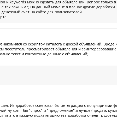
iption и keywords можно сделать для объявлений. Вопрос только 
 не так важным :) На данный момент в планах другие доработки.
 денежный счет на сайте для пользователей.
рте.
знакомился со скриптом каталога с доской объявлений. Вроде к
ем посетитель просматривает объявления и заинтересовавшие 
олько текст и контактные данные с объявлений).
ашел. Из доработок советовал бы интеграцию с популярными фо
ий ну хотя- бы "спрос" и "предложение",а лучше (продам, куплю
лять это в каждую подкатегорию эта доработка очень трудоемк