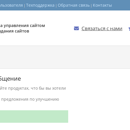
ользователя
Техподдержка
Обратная связь
Контакты
а управления сайтом
Связаться с нами

здания сайтов
общение
те продуктах, что бы вы хотели
ть предложения по улучшению