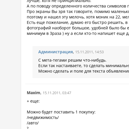
лучше, хотя не принципиально.
А по поводу определенного количества символов п
Про экраны Вы зря так говорите, помимо маленьк
поэтому и нашел эту мелочь, хотя моник на 22, ме
Есть еще пожелание, думаю его быстро решить, в
фотографий наоборот большое, удобней было бы ес
минимум в 3раза ) ну а если кто-то напишет еще 
Администрация
,
15.11.2011, 14:53
С мета-тегами решим что-нибудь.
Если так настаиваете, то сделать минимальн
Можно сделать и поле для текста объявлени
Maxim
,
15.11.2011, 03:47
+ еще:
Можно будет поставить 1 покупку:
/недвижимость/
/авто/
?