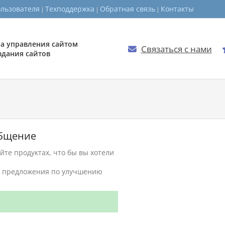
ользователя
Техподдержка
Обратная связь
Контакты
а управления сайтом
Связаться с нами

здания сайтов
общение
те продуктах, что бы вы хотели
ть предложения по улучшению