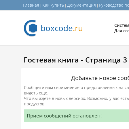
Главная
Как купить
Документация
Руководство п
boxcode
.ru
Систем
Для со
Гостевая книга - Страница 3
Добавьте новое со
Сообщите нам свое мнение о представленных на сай
видеть еще.
Что вы ждете в новых версиях. Возможно, у вас ес
продуктов.
Прием сообщений остановлен!