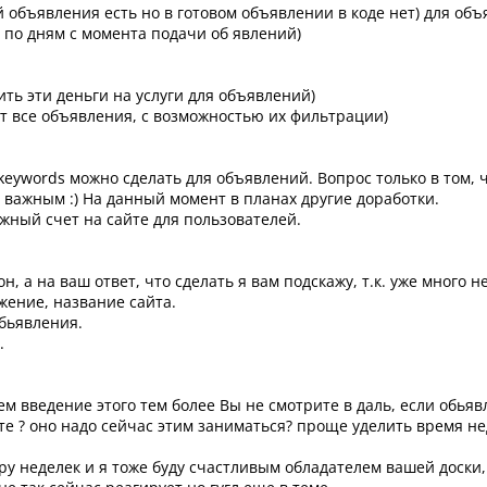
ий объявления есть но в готовом объявлении в коде нет) для об
 по дням с момента подачи об явлений)
ить эти деньги на услуги для объявлений)
дут все объявления, с возможностью их фильтрации)
 и keywords можно сделать для объявлений. Вопрос только в том,
к важным :) На данный момент в планах другие доработки.
жный счет на сайте для пользователей.
н, а на ваш ответ, что сделать я вам подскажу, т.к. уже мног
жение, название сайта.
обьявления.
.
введение этого тем более Вы не смотрите в даль, если обьявле
арте ? оно надо сейчас этим заниматься? проще уделить время н
ру неделек и я тоже буду счастливым обладателем вашей доски, 