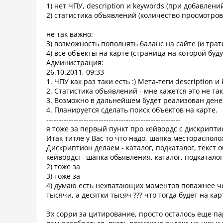
1) нет ЧПУ, description и keywords (при добавлен
2) статистика объявлений (количество просмотров
не так важно:
3) возможность пополнять баланс на сайте (и трат
4) все объекты на карте (страница на которой бу
Администрация:
26.10.2011, 09:33
1. ЧПУ как раз таки есть :) Мета-теги description
2. Статистика объявлений - мне кажется это не та
3. Возможно в дальнейшем будет реализован дене
4. Планируется сделать поиск объектов на карте.
------------------------------------------------------
я тоже за первый пункт про кейвордс с дискриптио
Итак титле у Вас то что надо, шапка,месторасполо
Дискриптион делаем - каталог, подкаталог, текст 
кейвордст- шапка обьявления, каталог, подкаталог
2) тоже за
3) тоже за
4) думаю есть нехватающих моментов поважнее чем 
тысячи, а десятки тысяч ??? что тогда будет на к
Эх сорри за цитирование, просто осталось еще па