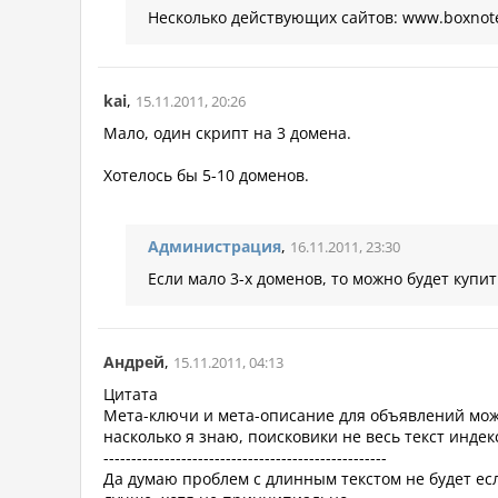
Несколько действующих сайтов: www.boxnote.r
kai
,
15.11.2011, 20:26
Мало, один скрипт на 3 домена.
Хотелось бы 5-10 доменов.
Администрация
,
16.11.2011, 23:30
Если мало 3-х доменов, то можно будет купит
Андрей
,
15.11.2011, 04:13
Цитата
Мета-ключи и мета-описание для объявлений можно
насколько я знаю, поисковики не весь текст инде
---------------------------------------------------
Да думаю проблем с длинным текстом не будет есл