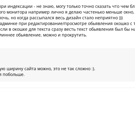
ри индексации - не знаю, могу только точно сказать что чем бл
ого монитора например лично я делаю частенько меньше окно, 
лочь, но когда рассыпался весь дизайн стало неприятно )))
 админке при редактирование/просмотре обьявления окошко с т
ли в окошке для текста сразу весть текст обьявления был бы на
длиннее обьявление, можно и прокрутить.
ую ширину сайта можно, это не так сложно :).
я побольше.