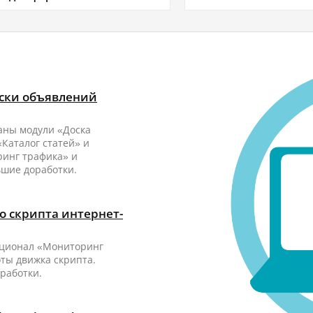
оски объявлений
аны модули «Доска
Каталог статей» и
ринг трафика» и
ьшие доработки.
о скрипта интернет-
кционал «Мониторинг
ты движка скрипта.
оработки.