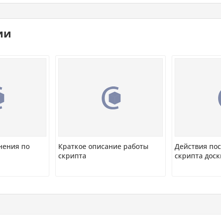
ии
нения по
Краткое описание работы
Действия пос
скрипта
скрипта дос