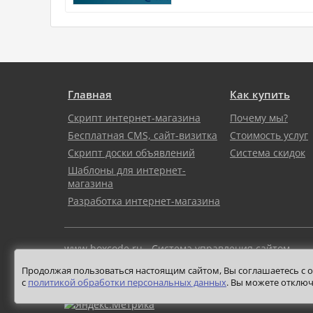
Главная
Как купить
Скрипт интернет-магазина
Почему мы?
Бесплатная CMS, сайт-визитка
Стоимость услуг
Скрипт доски объявлений
Система скидок
Шаблоны для интернет-
магазина
Разработка интернет-магазина
www.boxcode.ru - Система управления сайтом
Продолжая пользоваться настоящим сайтом, Вы соглашаетесь с об
2011-2026 | CMS boxcode.ru
с
политикой обработки персональных данных
. Вы можете отключ