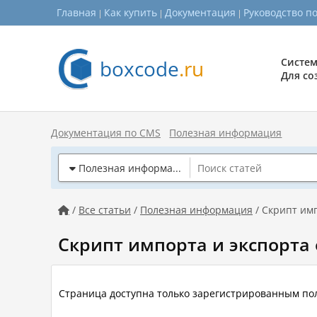
Главная
Как купить
Документация
Руководство п
boxcode
.ru
Систем
Для со
Документация по CMS
Полезная информация
Полезная информация

/
Все статьи
/
Полезная информация
/ Скрипт им

Скрипт импорта и экспорта
Страница доступна только зарегистрированным по