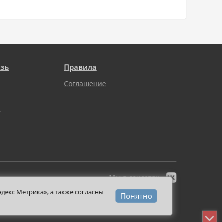
язь
Правила
Соглашение
а

Мы в соцсетях
декс Метрика», а также согласны
