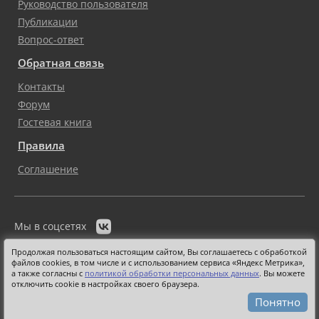
Руководство пользователя
Публикации
Вопрос-ответ
Обратная связь
Контакты
Форум
Гостевая книга
Правила
Соглашение

Мы в соцсетях
www.boxcode.ru - Система управления сайтом
Продолжая пользоваться настоящим сайтом, Вы соглашаетесь с обработкой
файлов cookies, в том числе и с использованием сервиса «Яндекс Метрика»,
а также согласны с
политикой обработки персональных данных
. Вы можете
2011-2026 | CMS boxcode.ru
отключить cookie в настройках своего браузера.